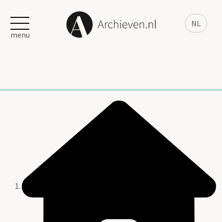
NL
menu