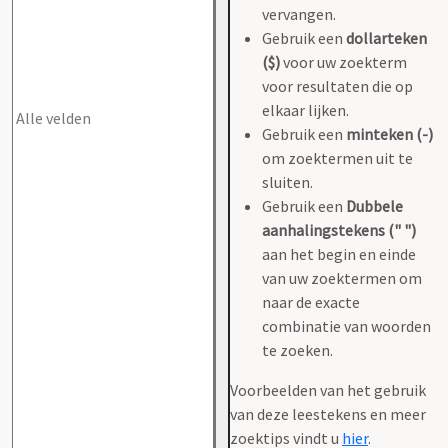
vervangen.
Gebruik een
dollarteken
($)
voor uw zoekterm
voor resultaten die op
elkaar lijken.
Gebruik een
minteken (-)
om zoektermen uit te
sluiten.
Gebruik een
Dubbele
aanhalingstekens (" ")
aan het begin en einde
van uw zoektermen om
naar de exacte
combinatie van woorden
te zoeken.
Voorbeelden van het gebruik
van deze leestekens en meer
zoektips vindt u
hier
.