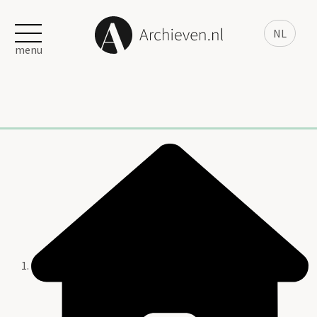
NL
menu