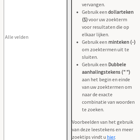
vervangen.
Gebruik een
dollarteken
($)
voor uw zoekterm
voor resultaten die op
elkaar lijken.
Gebruik een
minteken (-)
om zoektermen uit te
sluiten.
Gebruik een
Dubbele
aanhalingstekens (" ")
aan het begin en einde
van uw zoektermen om
naar de exacte
combinatie van woorden
te zoeken.
Voorbeelden van het gebruik
van deze leestekens en meer
zoektips vindt u
hier
.