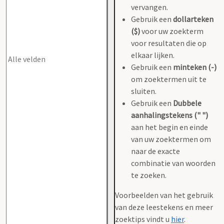
vervangen.
Gebruik een
dollarteken
($)
voor uw zoekterm
voor resultaten die op
elkaar lijken.
Gebruik een
minteken (-)
om zoektermen uit te
sluiten.
Gebruik een
Dubbele
aanhalingstekens (" ")
aan het begin en einde
van uw zoektermen om
naar de exacte
combinatie van woorden
te zoeken.
Voorbeelden van het gebruik
van deze leestekens en meer
zoektips vindt u
hier
.