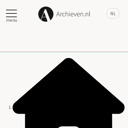
NL
menu