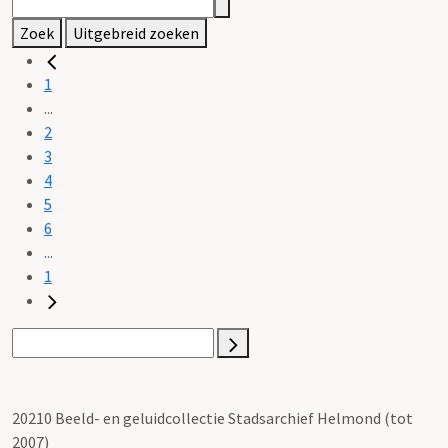
Zoek
Uitgebreid zoeken
1
...
2
3
4
5
6
...
1
20210 Beeld- en geluidcollectie Stadsarchief Helmond (tot
2007)