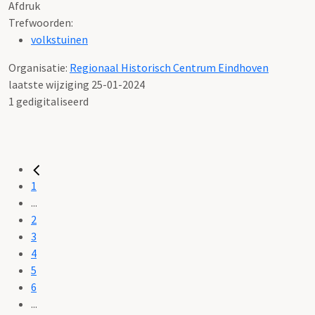
Afdruk
Trefwoorden:
volkstuinen
Organisatie:
Regionaal Historisch Centrum Eindhoven
laatste wijziging 25-01-2024
1 gedigitaliseerd
1
...
2
3
4
5
6
...