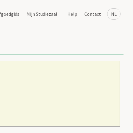
fgoedgids
Mijn Studiezaal
Help
Contact
NL