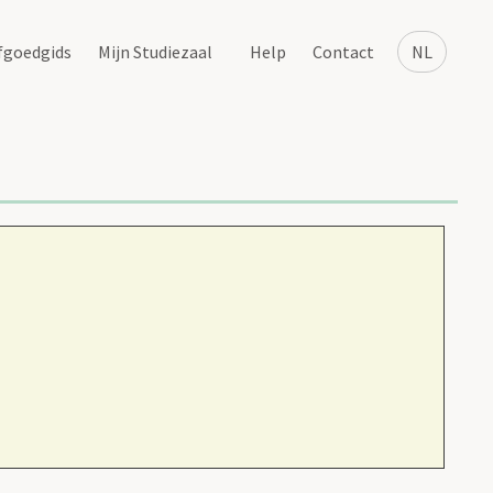
fgoedgids
Mijn Studiezaal
Help
Contact
NL