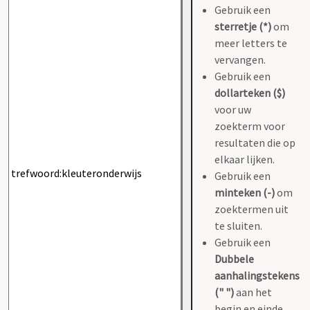
Gebruik een
sterretje (*)
om
meer letters te
vervangen.
Gebruik een
dollarteken ($)
voor uw
zoekterm voor
resultaten die op
elkaar lijken.
Gebruik een
minteken (-)
om
zoektermen uit
te sluiten.
Gebruik een
Dubbele
aanhalingstekens
(" ")
aan het
begin en einde