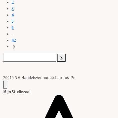
2
3
4
5
6
...
42
20019 N.V. Handelsvennootschap Jos-Pe
Mijn Studiezaal