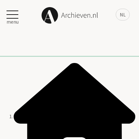
NL
menu