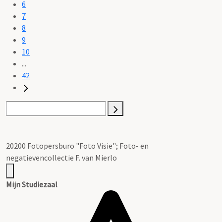
6
7
8
9
10
...
42
20200 Fotopersburo "Foto Visie"; Foto- en
negatievencollectie F. van Mierlo
Mijn Studiezaal