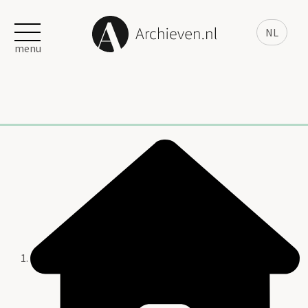
NL
menu