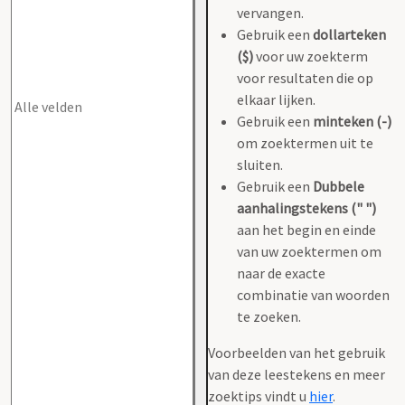
vervangen.
Gebruik een
dollarteken
($)
voor uw zoekterm
voor resultaten die op
elkaar lijken.
Gebruik een
minteken (-)
om zoektermen uit te
sluiten.
Gebruik een
Dubbele
aanhalingstekens (" ")
aan het begin en einde
van uw zoektermen om
naar de exacte
combinatie van woorden
te zoeken.
Voorbeelden van het gebruik
van deze leestekens en meer
zoektips vindt u
hier
.