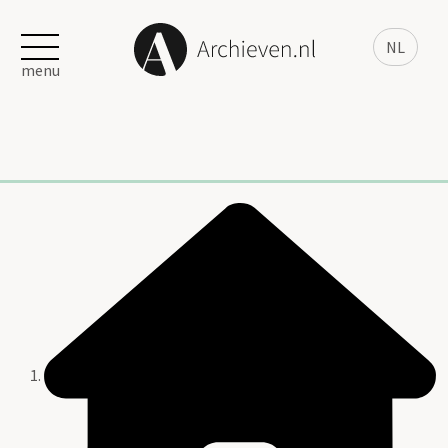
NL
menu