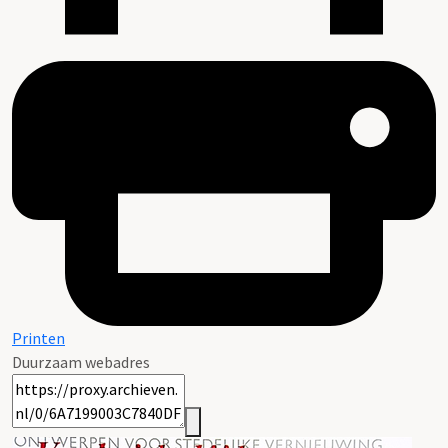
Printen
Duurzaam webadres