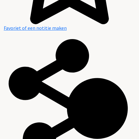
Favoriet of een notitie maken