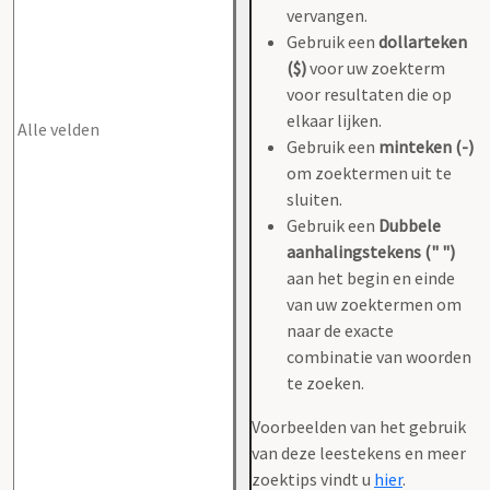
vervangen.
Gebruik een
dollarteken
($)
voor uw zoekterm
voor resultaten die op
elkaar lijken.
Gebruik een
minteken (-)
om zoektermen uit te
sluiten.
Gebruik een
Dubbele
aanhalingstekens (" ")
aan het begin en einde
van uw zoektermen om
naar de exacte
combinatie van woorden
te zoeken.
Voorbeelden van het gebruik
van deze leestekens en meer
zoektips vindt u
hier
.