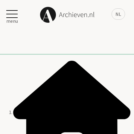
NL
menu