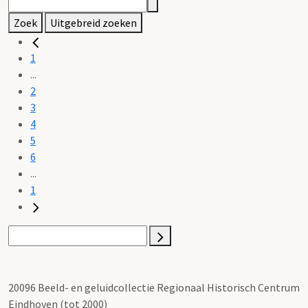
Zoek
Uitgebreid zoeken
1
...
2
3
4
5
6
...
1
20096 Beeld- en geluidcollectie Regionaal Historisch Centrum
Eindhoven (tot 2000)