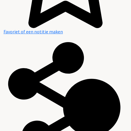
Favoriet of een notitie maken