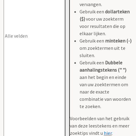
vervangen.
Gebruik een
dollarteken
($)
voor uw zoekterm
voor resultaten die op
elkaar lijken.
Gebruik een
minteken (-)
om zoektermen uit te
sluiten.
Gebruik een
Dubbele
aanhalingstekens (" ")
aan het begin en einde
van uw zoektermen om
naar de exacte
combinatie van woorden
te zoeken.
Voorbeelden van het gebruik
van deze leestekens en meer
zoektips vindt u
hier
.