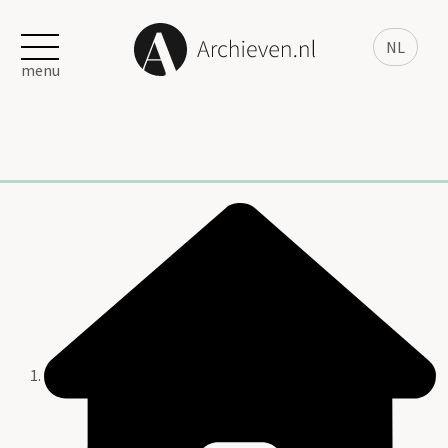
NL
menu