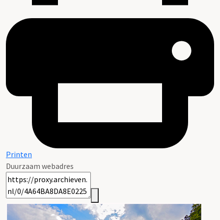
Printen
Duurzaam webadres