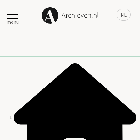
NL
menu