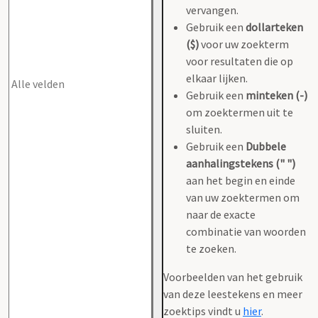
vervangen.
Gebruik een
dollarteken
($)
voor uw zoekterm
voor resultaten die op
elkaar lijken.
Gebruik een
minteken (-)
om zoektermen uit te
sluiten.
Gebruik een
Dubbele
aanhalingstekens (" ")
aan het begin en einde
van uw zoektermen om
naar de exacte
combinatie van woorden
te zoeken.
Voorbeelden van het gebruik
van deze leestekens en meer
zoektips vindt u
hier
.