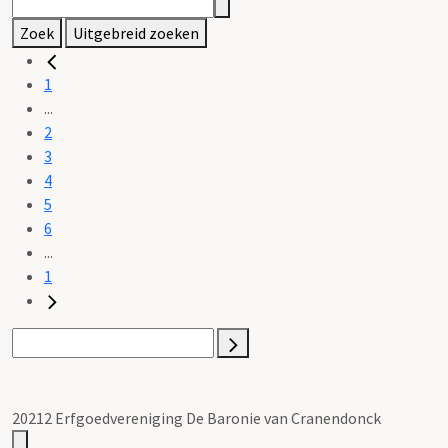
Zoek
Uitgebreid zoeken
1
...
2
3
4
5
6
...
1
20212 Erfgoedvereniging De Baronie van Cranendonck