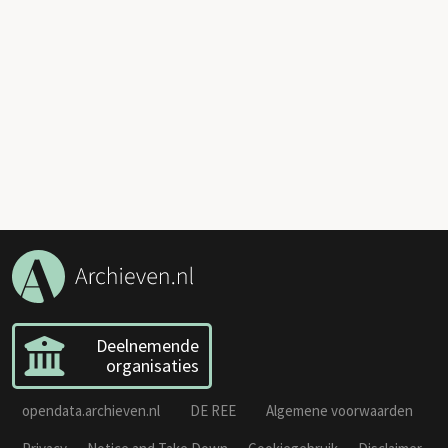
Deelnemende
organisaties
opendata.archieven.nl
DE REE
Algemene voorwaarden