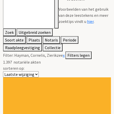
Voorbeelden van het gebruik
van deze leestekens en meer
zoektips vindt u
hier
.
Zoek
Uitgebreid zoeken
Soort akte
Plaats
Notaris
Periode
Raadpleegvestiging
Collectie
Filter:
Hayman, Cornelis, Zierikzee
x
Filters legen
1.397
notariële akten
sorteren op: