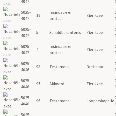
4047
5025-
Insinuatie en
19
Zierikzee
4047
protest
5025-
5
Schuldbekentenis
Zierikzee
4047
5025-
Insinuatie en
4
Zierikzee
4047
protest
5025-
98
Testament
Dreischor
4046
5025-
97
Akkoord
Zierikzee
4046
5025-
96
Testament
Looperskapelle
4046
5025-