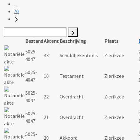
...
70
Bestand
Aktenr.
Beschrijving
Plaats
5025-
43
Schuldbekentenis
Zierikzee
4047
5025-
10
Testament
Zierikzee
4047
5025-
22
Overdracht
Zierikzee
4047
5025-
21
Overdracht
Zierikzee
4047
5025-
20
Akkoord
Zierikzee