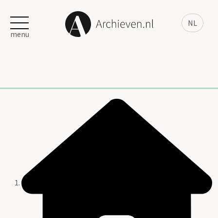
NL
menu