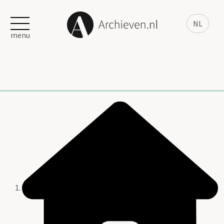
NL
menu