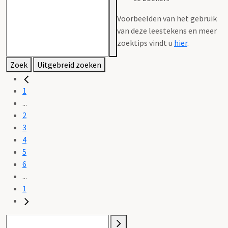
Voorbeelden van het gebruik
van deze leestekens en meer
zoektips vindt u
hier
.
Zoek
Uitgebreid zoeken
1
...
2
3
4
5
6
...
1