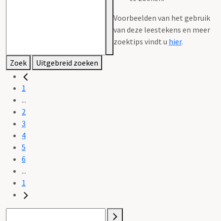
Voorbeelden van het gebruik
van deze leestekens en meer
zoektips vindt u
hier
.
Zoek
Uitgebreid zoeken
1
...
2
3
4
5
6
...
1