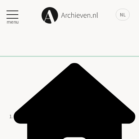
NL
menu