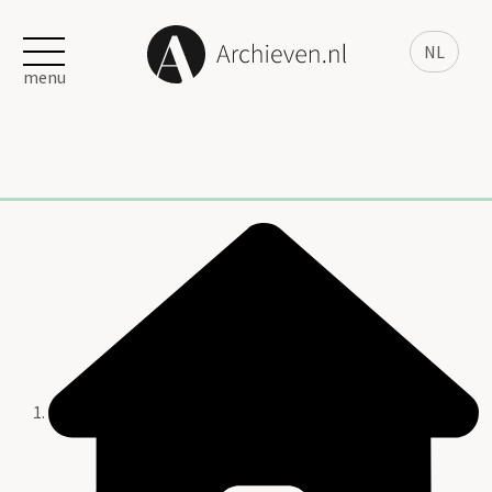
NL
menu