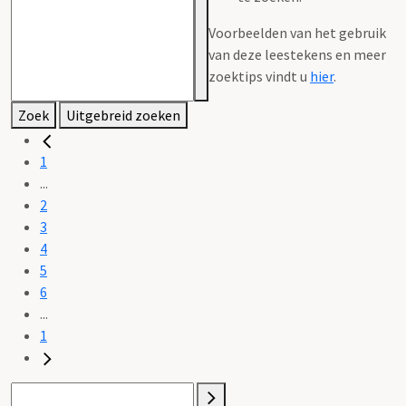
Voorbeelden van het gebruik
van deze leestekens en meer
zoektips vindt u
hier
.
Zoek
Uitgebreid zoeken
1
...
2
3
4
5
6
...
1