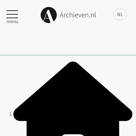
NL
menu