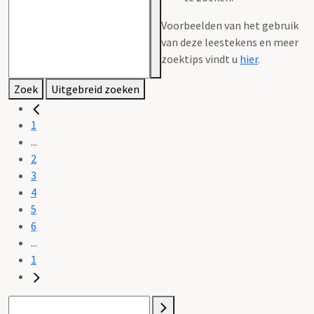
Voorbeelden van het gebruik
van deze leestekens en meer
zoektips vindt u
hier
.
Zoek
Uitgebreid zoeken
1
...
2
3
4
5
6
...
1