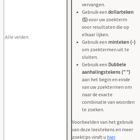
vervangen.
Gebruik een
dollarteken
($)
voor uw zoekterm
voor resultaten die op
elkaar lijken.
Gebruik een
minteken (-)
om zoektermen uit te
sluiten.
Gebruik een
Dubbele
aanhalingstekens (" ")
aan het begin en einde
van uw zoektermen om
naar de exacte
combinatie van woorden
te zoeken.
Voorbeelden van het gebruik
van deze leestekens en meer
zoektips vindt u
hier
.