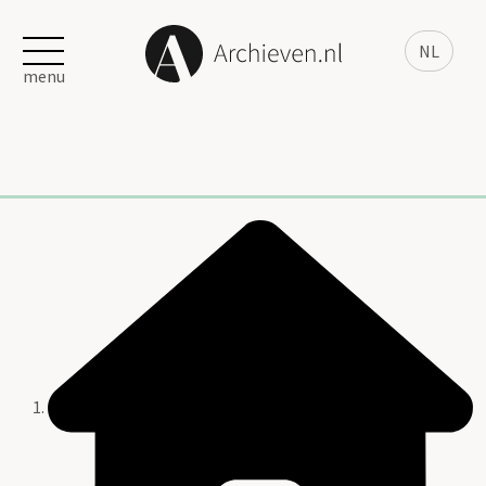
NL
menu