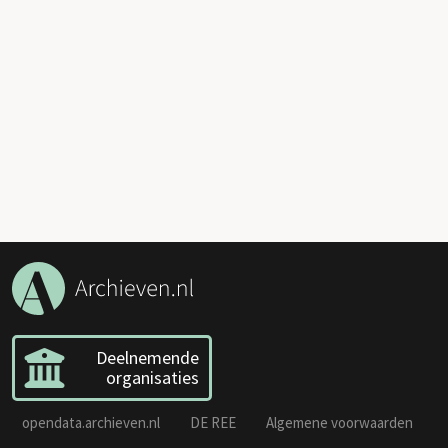
Deelnemende
organisaties
opendata.archieven.nl
DE REE
Algemene voorwaarden