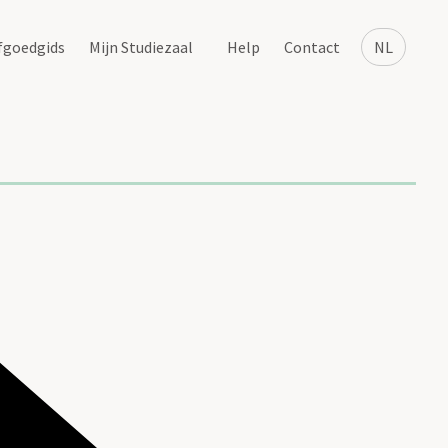
fgoedgids
Mijn Studiezaal
Help
Contact
NL