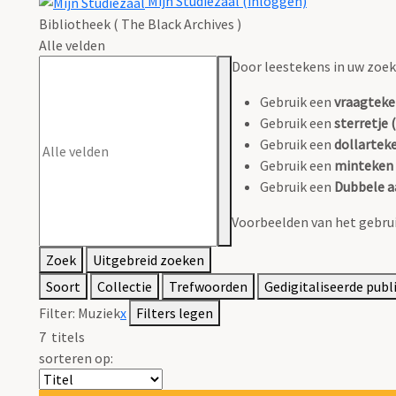
Mijn Studiezaal (inloggen)
Bibliotheek ( The Black Archives )
Alle velden
Door leestekens in uw zoeko
Gebruik een
vraagteke
Gebruik een
sterretje (
Gebruik een
dollarteke
Gebruik een
minteken 
Gebruik een
Dubbele a
Voorbeelden van het gebrui
Zoek
Uitgebreid zoeken
Soort
Collectie
Trefwoorden
Gedigitaliseerde publ
Filter:
Muziek
x
Filters legen
7
titels
sorteren op: