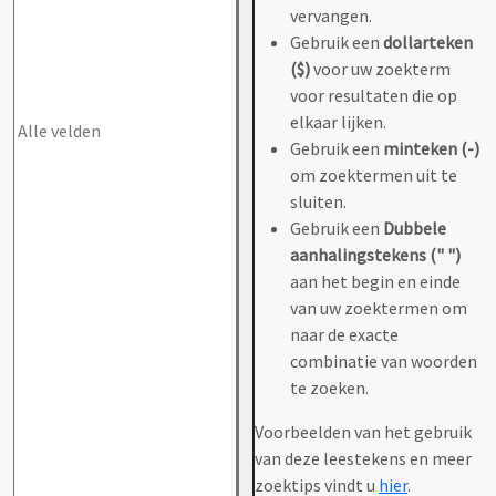
vervangen.
Gebruik een
dollarteken
($)
voor uw zoekterm
voor resultaten die op
elkaar lijken.
Gebruik een
minteken (-)
om zoektermen uit te
sluiten.
Gebruik een
Dubbele
aanhalingstekens (" ")
aan het begin en einde
van uw zoektermen om
naar de exacte
combinatie van woorden
te zoeken.
Voorbeelden van het gebruik
van deze leestekens en meer
zoektips vindt u
hier
.