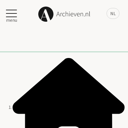
NL
menu