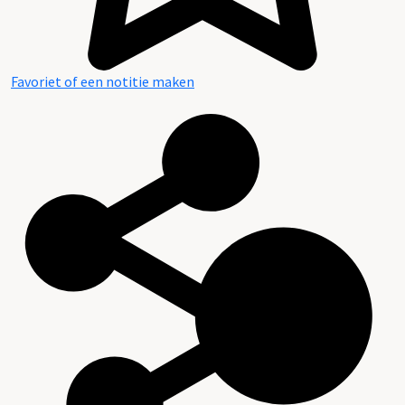
Favoriet of een notitie maken