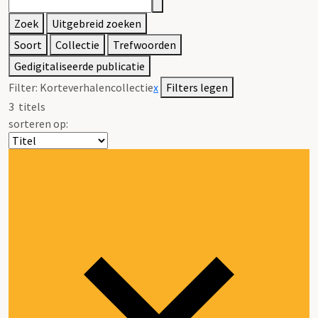
Zoek
Uitgebreid zoeken
Soort
Collectie
Trefwoorden
Gedigitaliseerde publicatie
Filter:
Korteverhalencollectie
x
Filters legen
3
titels
sorteren op: