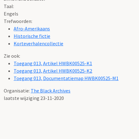
Taal:
Engels
Trefwoorden:
Afro-Amerikaans
Historische fictie
Korteverhalencollectie
Zie ook:
Toegang 013, Artikel HWBK00525-K1
Toegang 013, Artikel HWBK00525-K2
Toegang 013, Documentatiemap HWBK00525-M1
Organisatie:
The Black Archives
laatste wijziging 23-11-2020