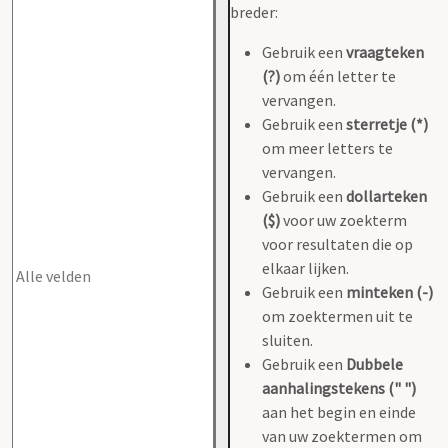
breder:
Gebruik een
vraagteken
(?)
om één letter te
vervangen.
Gebruik een
sterretje (*)
om meer letters te
vervangen.
Gebruik een
dollarteken
($)
voor uw zoekterm
voor resultaten die op
elkaar lijken.
Gebruik een
minteken (-)
om zoektermen uit te
sluiten.
Gebruik een
Dubbele
aanhalingstekens (" ")
aan het begin en einde
van uw zoektermen om