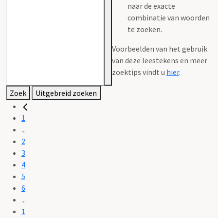
naar de exacte
combinatie van woorden
te zoeken.
Voorbeelden van het gebruik
van deze leestekens en meer
zoektips vindt u
hier
.
Zoek
Uitgebreid zoeken
1
...
2
3
4
5
6
...
1