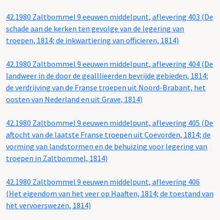
42.1980 Zaltbommel 9 eeuwen middelpunt, aflevering 403 (De
schade aan de kerken ten gevolge van de legering van
troepen, 1814; de inkwartiering van officieren, 1814)
42.1980 Zaltbommel 9 eeuwen middelpunt, aflevering 404 (De
landweer in de door de gealllieerden bevrijde gebieden, 1814;
de verdrijving van de Franse troepen uit Noord-Brabant, het
oosten van Nederland en uit Grave, 1814)
42.1980 Zaltbommel 9 eeuwen middelpunt, aflevering 405 (De
aftocht van de laatste Franse troepen uit Coevorden, 1814; de
vorming van landstormen en de behuizing voor legering van
troepen in Zaltbommel, 1814)
42.1980 Zaltbommel 9 eeuwen middelpunt, aflevering 406
(Het eigendom van het veer op Haaften, 1814; de toestand van
het vervoerswezen, 1814)