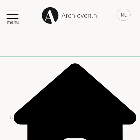
NL
menu