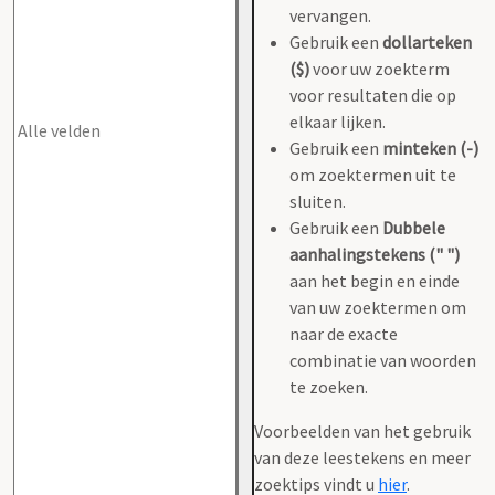
vervangen.
Gebruik een
dollarteken
($)
voor uw zoekterm
voor resultaten die op
elkaar lijken.
Gebruik een
minteken (-)
om zoektermen uit te
sluiten.
Gebruik een
Dubbele
aanhalingstekens (" ")
aan het begin en einde
van uw zoektermen om
naar de exacte
combinatie van woorden
te zoeken.
Voorbeelden van het gebruik
van deze leestekens en meer
zoektips vindt u
hier
.