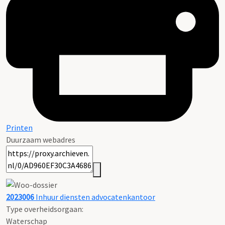
Printen
Duurzaam webadres
2023006
Inhuur diensten advocatenkantoor
Type overheidsorgaan:
Waterschap