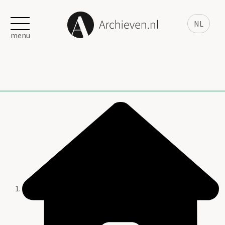
NL
menu