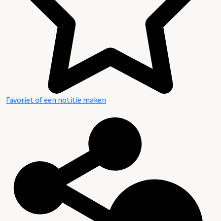
Favoriet of een notitie maken