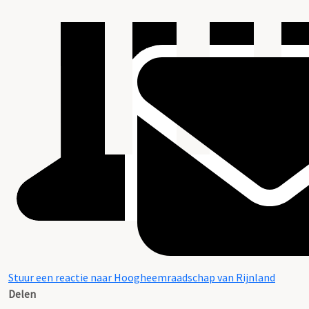
Stuur een reactie naar Hoogheemraadschap van Rijnland
Delen