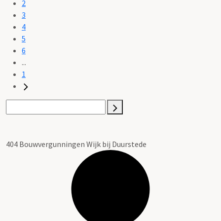
2
3
4
5
6
...
1
404 Bouwvergunningen Wijk bij Duurstede