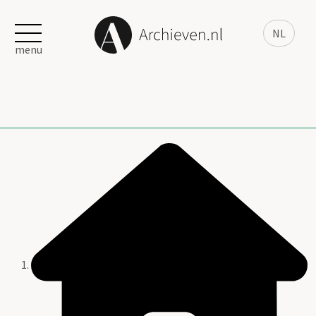
NL
menu