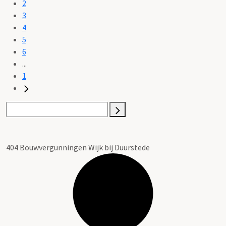
2
3
4
5
6
...
1
404 Bouwvergunningen Wijk bij Duurstede