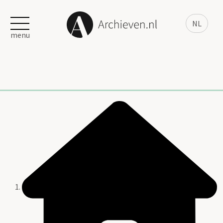
NL
menu