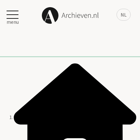
NL
menu