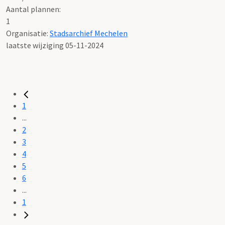
Aantal plannen:
1
Organisatie:
Stadsarchief Mechelen
laatste wijziging 05-11-2024
1
...
2
3
4
5
6
...
1