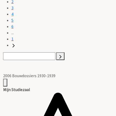
2
3
4
5
6
...
1
2006 Bouwdossiers 1930-1939
Mijn Studiezaal