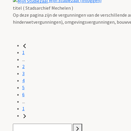
Mijn Studiezaal (inloggen)
titel ( Stadsarchief Mechelen )
Op deze pagina zijn de vergunningen van de verschillende 
hinderwetvergunningen), omgevingsvergunningen, bouwve
1
...
2
3
4
5
6
...
1