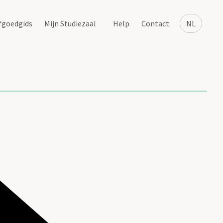
fgoedgids
Mijn Studiezaal
Help
Contact
NL