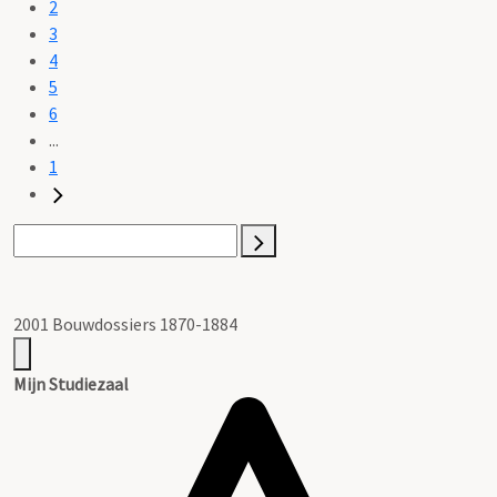
2
3
4
5
6
...
1
2001 Bouwdossiers 1870-1884
Mijn Studiezaal