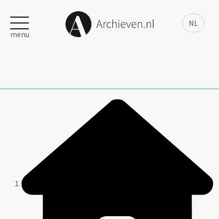
NL
menu