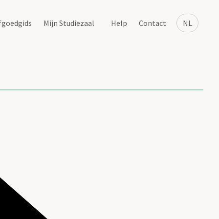
fgoedgids
Mijn Studiezaal
Help
Contact
NL