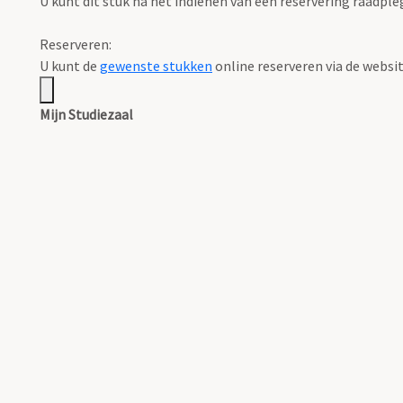
U kunt dit stuk na het indienen van een reservering raadple
Reserveren:
U kunt de
gewenste stukken
online reserveren via de websi
Mijn Studiezaal