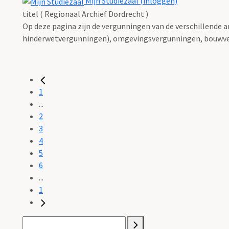
Mijn Studiezaal (inloggen)
titel ( Regionaal Archief Dordrecht )
Op deze pagina zijn de vergunningen van de verschillende 
hinderwetvergunningen), omgevingsvergunningen, bouwve
1
...
2
3
4
5
6
...
1