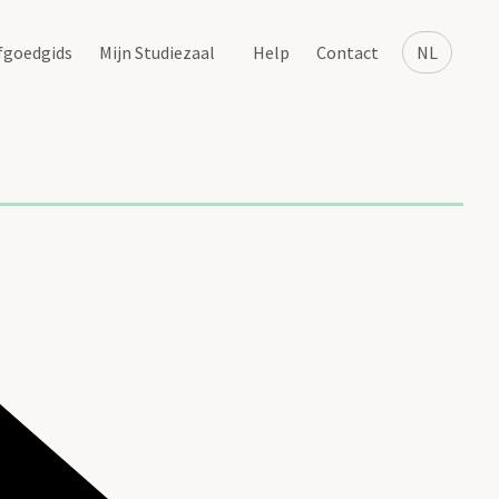
fgoedgids
Mijn Studiezaal
Help
Contact
NL