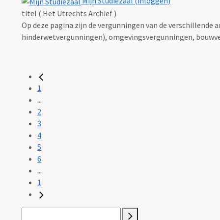
Mijn Studiezaal (inloggen)
titel ( Het Utrechts Archief )
Op deze pagina zijn de vergunningen van de verschillende 
hinderwetvergunningen), omgevingsvergunningen, bouwve
1
...
2
3
4
5
6
...
1