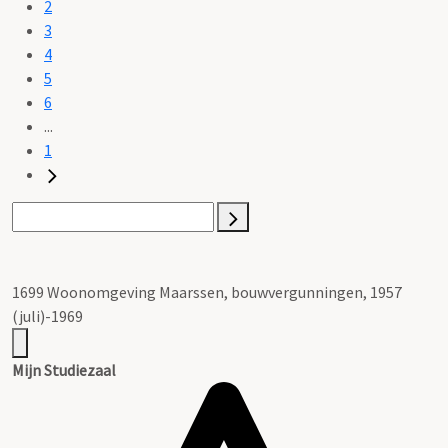
2
3
4
5
6
...
1
1699 Woonomgeving Maarssen, bouwvergunningen, 1957
(juli)-1969
Mijn Studiezaal