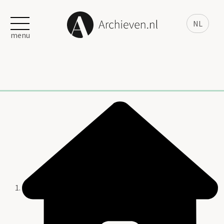
NL
menu