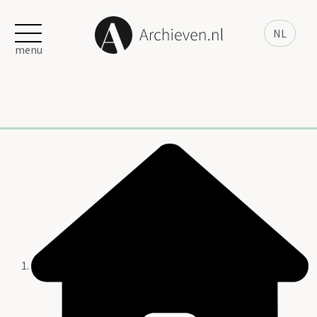
NL
menu