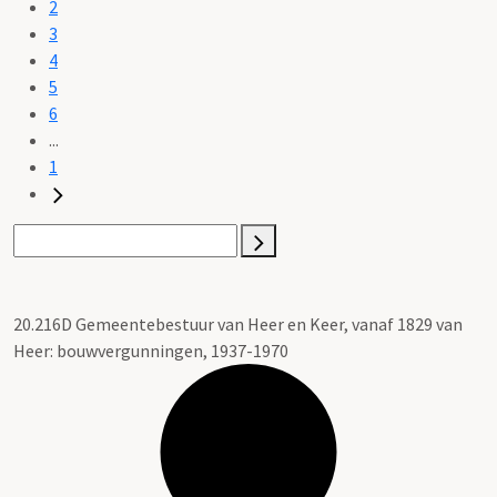
2
3
4
5
6
...
1
20.216D Gemeentebestuur van Heer en Keer, vanaf 1829 van
Heer: bouwvergunningen, 1937-1970