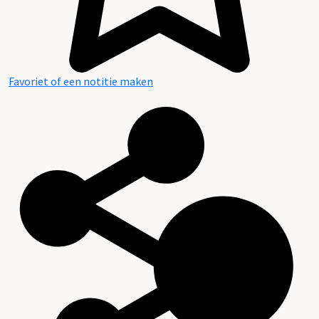
Favoriet of een notitie maken