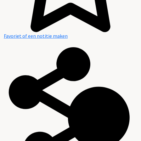
Favoriet of een notitie maken