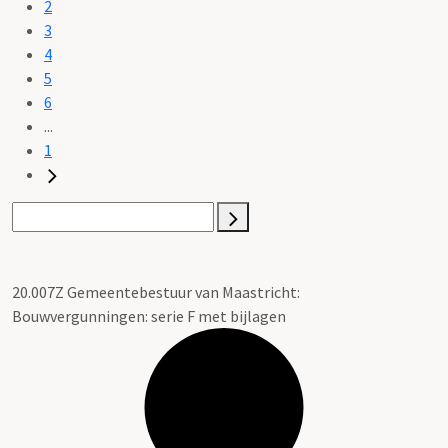
2
3
4
5
6
...
1
20.007Z Gemeentebestuur van Maastricht:
Bouwvergunningen: serie F met bijlagen