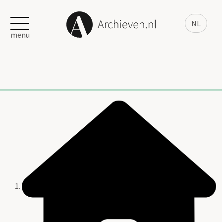
NL
menu