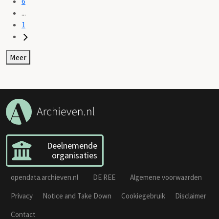
6
...
1
Meer
Deelnemende
organisaties
opendata.archieven.nl
DE REE
Algemene voorwaarden
Privacy
Notice and Take Down
Cookiegebruik
Disclaimer
Contact