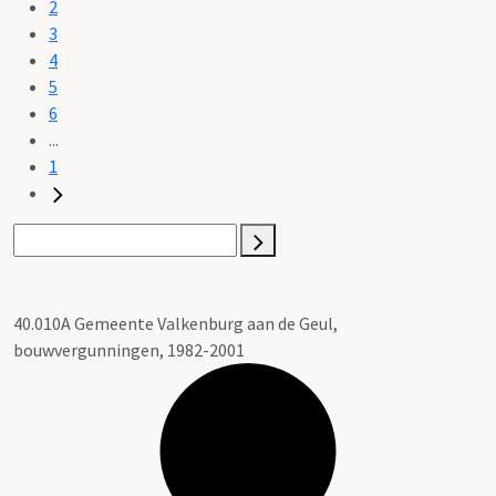
2
3
4
5
6
...
1
40.010A Gemeente Valkenburg aan de Geul,
bouwvergunningen, 1982-2001