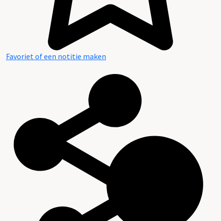
Favoriet of een notitie maken