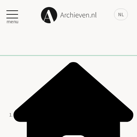
NL
menu