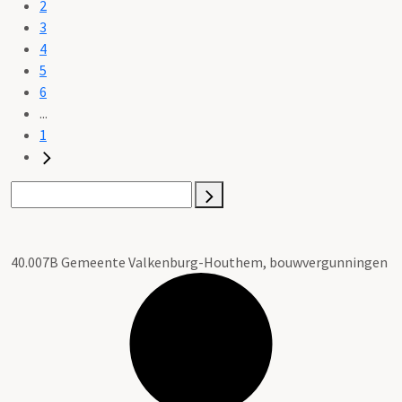
2
3
4
5
6
...
1
40.007B Gemeente Valkenburg-Houthem, bouwvergunningen