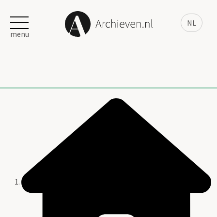
NL
menu