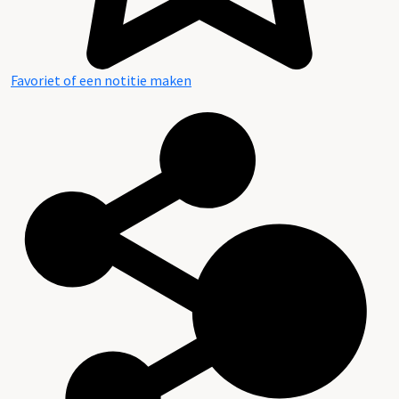
Favoriet of een notitie maken