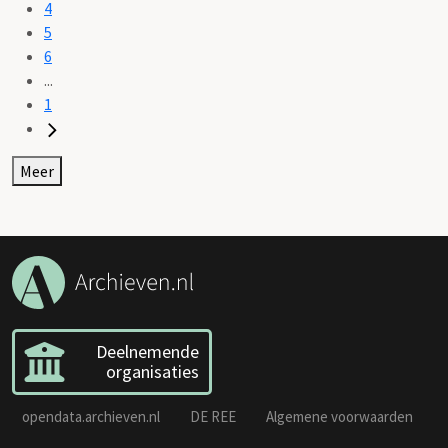
4
5
6
...
1
Meer
Deelnemende
organisaties
opendata.archieven.nl
DE REE
Algemene voorwaarden