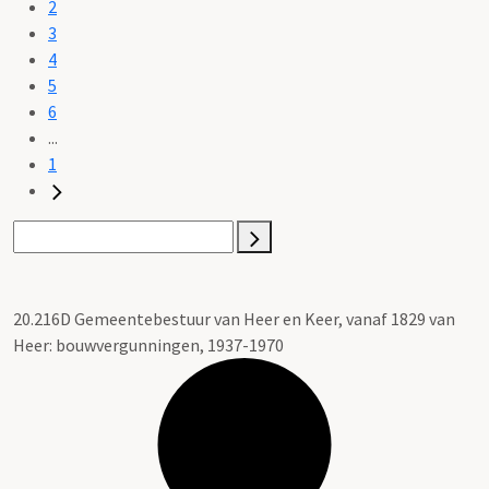
2
3
4
5
6
...
1
20.216D Gemeentebestuur van Heer en Keer, vanaf 1829 van
Heer: bouwvergunningen, 1937-1970