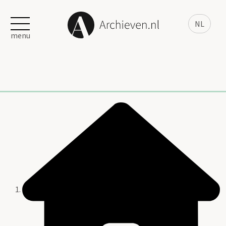
NL
menu