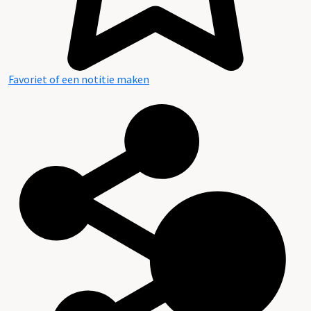
Favoriet of een notitie maken