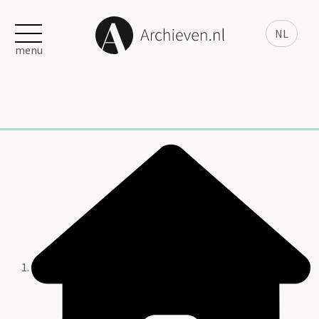
NL
menu