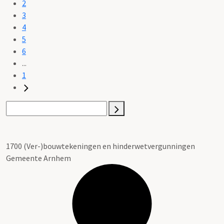
2
3
4
5
6
...
1
1700 (Ver-)bouwtekeningen en hinderwetvergunningen
Gemeente Arnhem