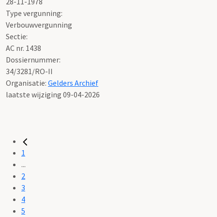
28-11-1978
Type vergunning:
Verbouwvergunning
Sectie:
AC nr. 1438
Dossiernummer:
34/3281/RO-II
Organisatie:
Gelders Archief
laatste wijziging 09-04-2026
1
...
2
3
4
5