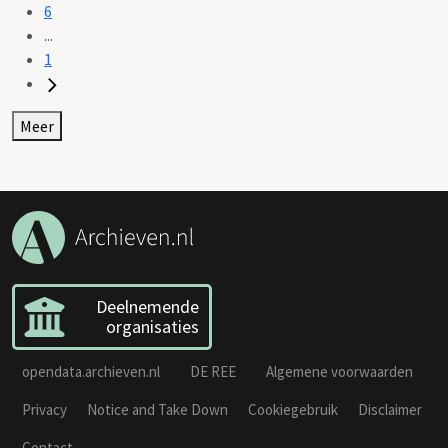
6
...
1
Meer
Deelnemende
organisaties
opendata.archieven.nl
DE REE
Algemene voorwaarden
Privacy
Notice and Take Down
Cookiegebruik
Disclaimer
Contact