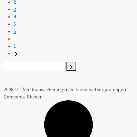
2
3
4
5
6
...
1
2508-01 (Ver-)bouwtekeningen en hinderwetvergunningen
Gemeente Rheden