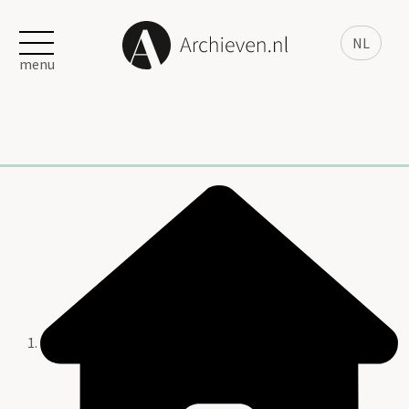
NL
menu