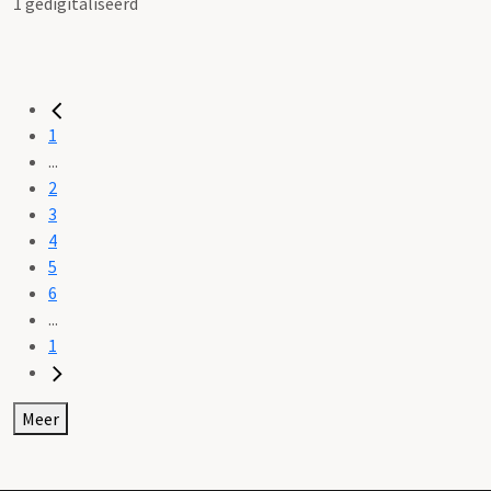
1 gedigitaliseerd
1
...
2
3
4
5
6
...
1
Meer