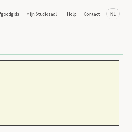
fgoedgids
Mijn Studiezaal
Help
Contact
NL