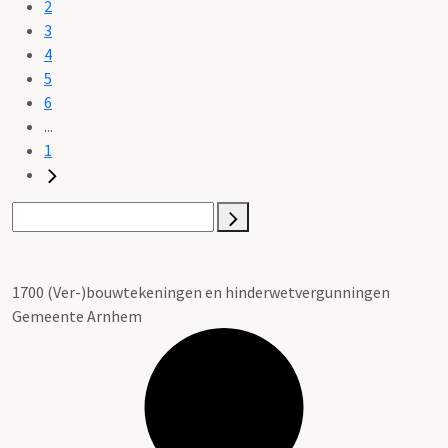
2
3
4
5
6
...
1
1700 (Ver-)bouwtekeningen en hinderwetvergunningen
Gemeente Arnhem