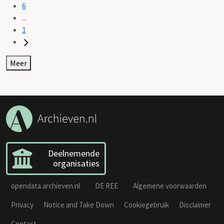
6
...
1
Meer
Deelnemende
organisaties
opendata.archieven.nl
DE REE
Algemene voorwaarden
Privacy
Notice and Take Down
Cookiegebruik
Disclaimer
Contact