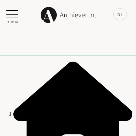
NL
menu