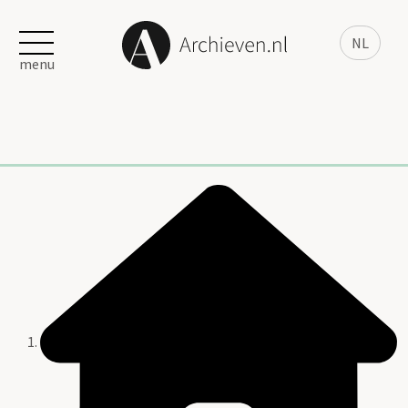
NL
menu