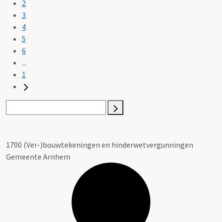
2
3
4
5
6
...
1
1700 (Ver-)bouwtekeningen en hinderwetvergunningen
Gemeente Arnhem