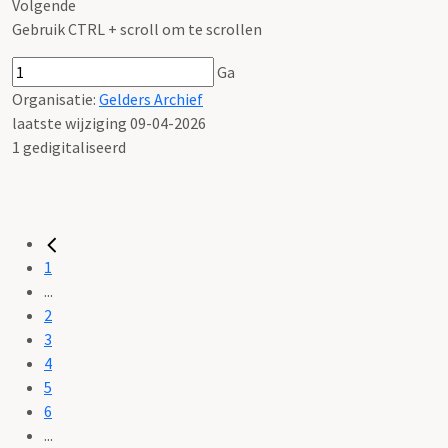
Volgende
Gebruik CTRL + scroll om te scrollen
Ga
Organisatie:
Gelders Archief
laatste wijziging 09-04-2026
1 gedigitaliseerd
1
...
2
3
4
5
6
...