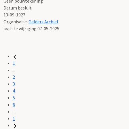
Geen bouwtekening
Datum besluit:
13-09-1927
Organisatie:
Gelders Archief
laatste wijziging 07-05-2025
1
...
2
3
4
5
6
...
1