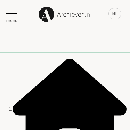
NL
menu