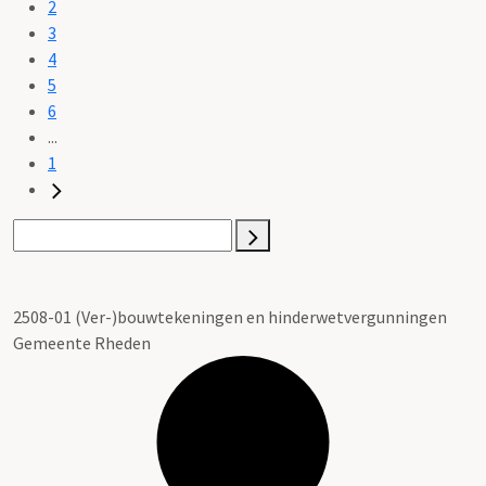
2
3
4
5
6
...
1
2508-01 (Ver-)bouwtekeningen en hinderwetvergunningen
Gemeente Rheden