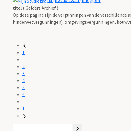
Mijn Studiezaal (inloggen)
titel ( Gelders Archief )
Op deze pagina zijn de vergunningen van de verschillende 
hinderwetvergunningen), omgevingsvergunningen, bouwve
1
...
2
3
4
5
6
...
1