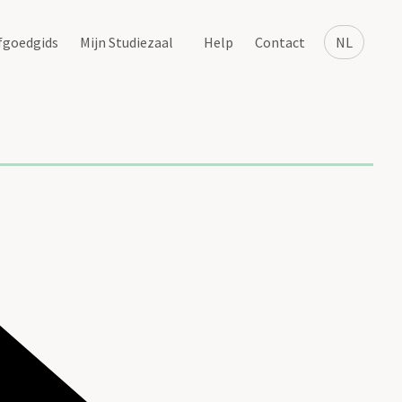
fgoedgids
Mijn Studiezaal
Help
Contact
NL