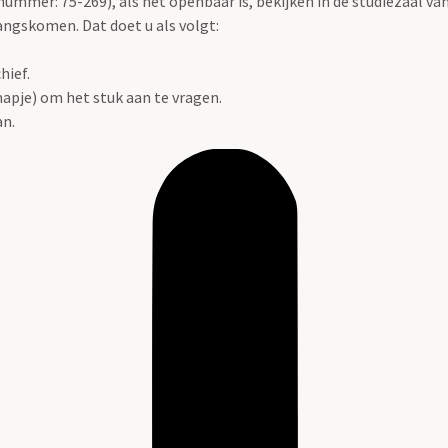
ummer: 75-269), als het openbaar is, bekijken in de studiezaal van
 langskomen. Dat doet u als volgt:
hief.
apje) om het stuk aan te vragen.
an.