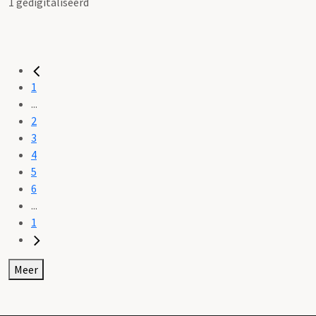
1 gedigitaliseerd
1
...
2
3
4
5
6
...
1
Meer