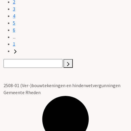
2
3
4
5
6
...
1
2508-01 (Ver-)bouwtekeningen en hinderwetvergunningen
Gemeente Rheden