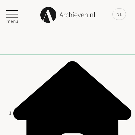
NL
menu