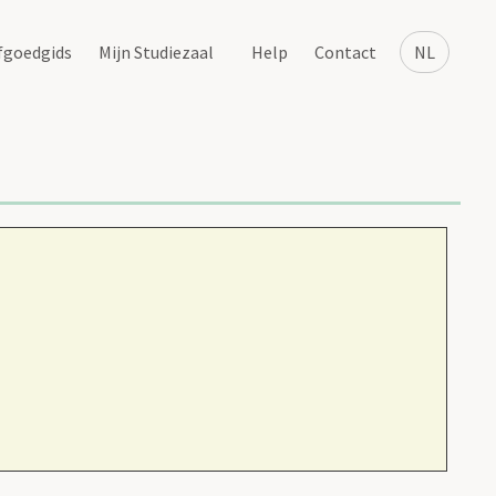
fgoedgids
Mijn Studiezaal
Help
Contact
NL