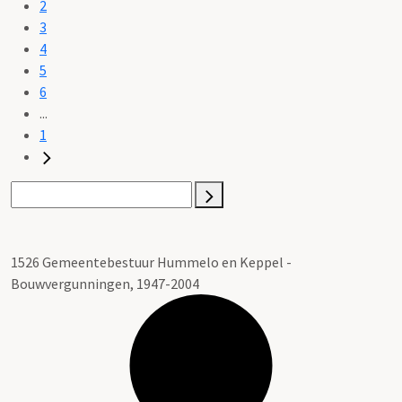
2
3
4
5
6
...
1
1526 Gemeentebestuur Hummelo en Keppel -
Bouwvergunningen, 1947-2004