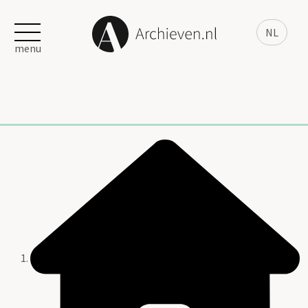
NL
menu