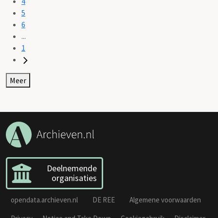
4
5
6
...
1
Meer
Deelnemende
organisaties
opendata.archieven.nl
DE REE
Algemene voorwaarden