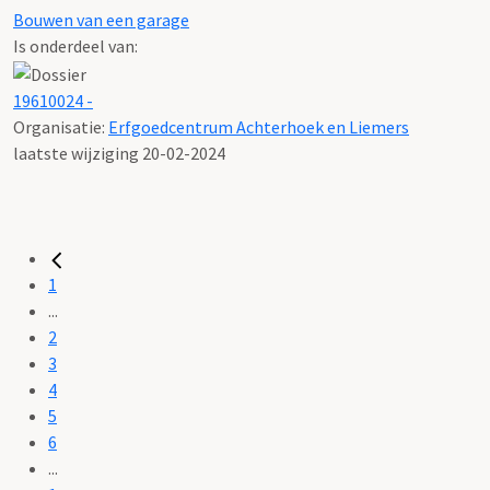
Bouwen van een garage
Is onderdeel van:
19610024 -
Organisatie:
Erfgoedcentrum Achterhoek en Liemers
laatste wijziging 20-02-2024
1
...
2
3
4
5
6
...