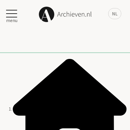
NL
menu