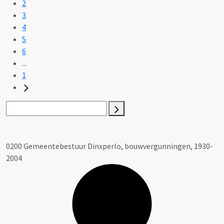
2
3
4
5
6
...
1
0200 Gemeentebestuur Dinxperlo, bouwvergunningen, 1930-
2004