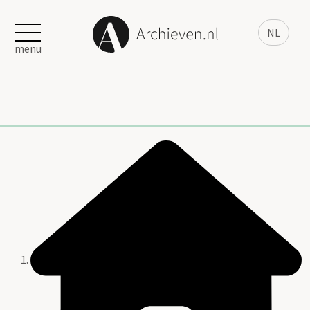
NL
menu