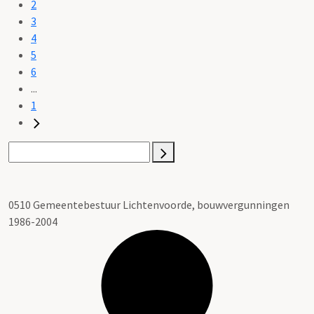
2
3
4
5
6
...
1
0510 Gemeentebestuur Lichtenvoorde, bouwvergunningen
1986-2004