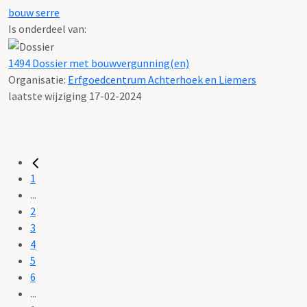
bouw serre
Is onderdeel van:
1494 Dossier met bouwvergunning(en)
Organisatie:
Erfgoedcentrum Achterhoek en Liemers
laatste wijziging 17-02-2024
1
...
2
3
4
5
6
...