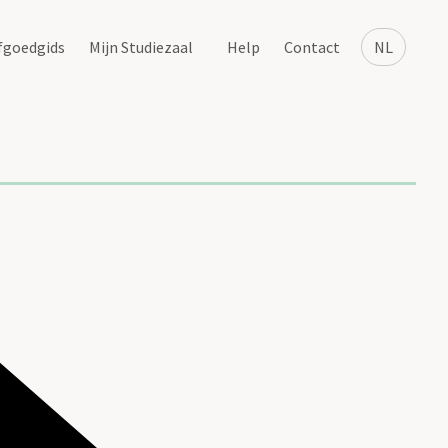
fgoedgids
Mijn Studiezaal
Help
Contact
NL