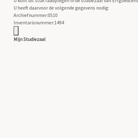
U kunt dit stuk raadplegen in de studiezaal van Erfgoedce
U heeft daarvoor de volgende gegevens nodig:
Archiefnummer:0510
Inventarisnummer:1494
Mijn Studiezaal