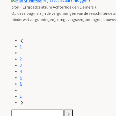
Mijn Studiezaal (inloggen)
titel ( Erfgoedcentrum Achterhoek en Liemers )
Op deze pagina zijn de vergunningen van de verschillende 
hinderwetvergunningen), omgevingsvergunningen, bouwve
1
...
2
3
4
5
6
...
1