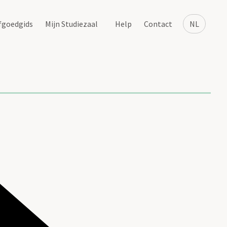
fgoedgids
Mijn Studiezaal
Help
Contact
NL