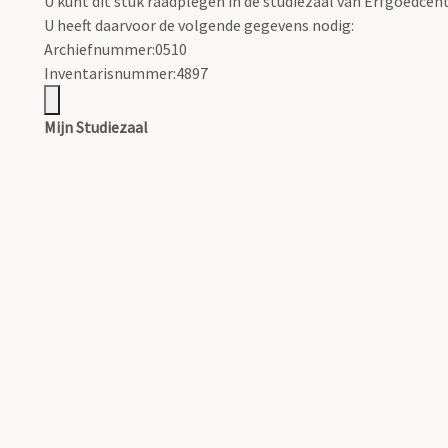
U kunt dit stuk raadplegen in de studiezaal van Erfgoedce
U heeft daarvoor de volgende gegevens nodig:
Archiefnummer:0510
Inventarisnummer:4897
Mijn Studiezaal