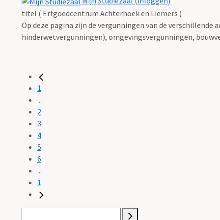
Mijn Studiezaal (inloggen)
titel ( Erfgoedcentrum Achterhoek en Liemers )
Op deze pagina zijn de vergunningen van de verschillende 
hinderwetvergunningen), omgevingsvergunningen, bouwve
1
...
2
3
4
5
6
...
1