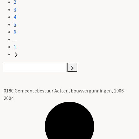
2
3
4
5
6
...
1
0180 Gemeentebestuur Aalten, bouwvergunningen, 1906-
2004