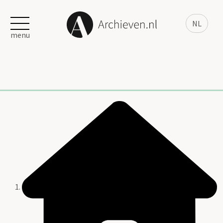
NL
menu