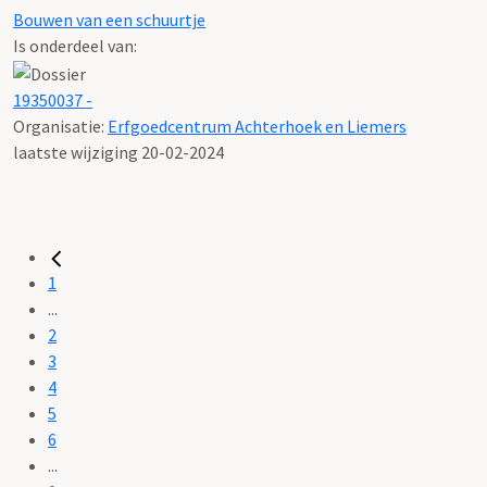
Bouwen van een schuurtje
Is onderdeel van:
19350037 -
Organisatie:
Erfgoedcentrum Achterhoek en Liemers
laatste wijziging 20-02-2024
1
...
2
3
4
5
6
...