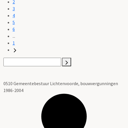
2
3
4
5
6
...
1
0510 Gemeentebestuur Lichtenvoorde, bouwvergunningen
1986-2004