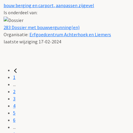
bouw berging en carport, aanpassen zijgevel
Is onderdeel van:
283 Dossier met bouwvergunning(en)
Organisatie:
Erfgoedcentrum Achterhoek en Liemers
laatste wijziging 17-02-2024
1
...
2
3
4
5
6
...