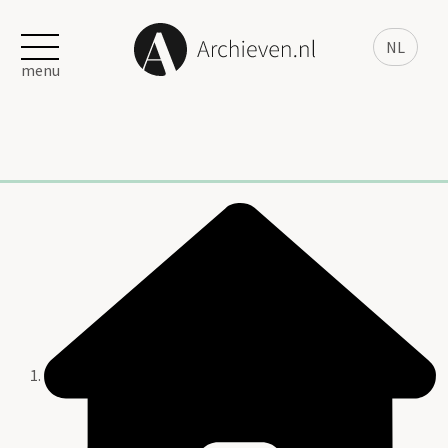
NL
menu